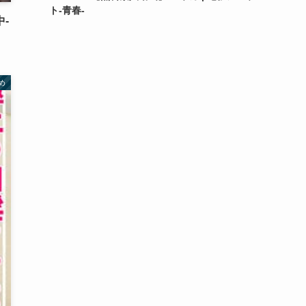
ト-青春-
中-
め